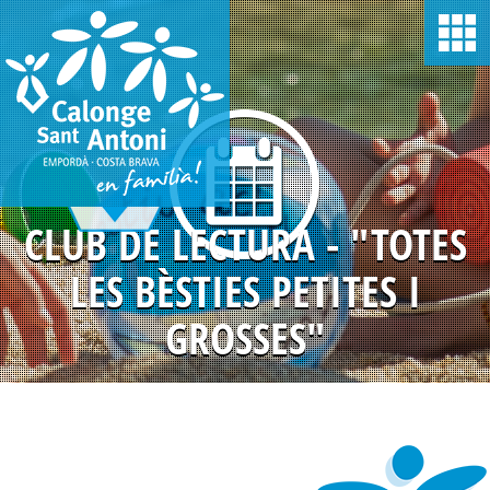
Vés
al
contingut
CLUB DE LECTURA - "TOTES
LES BÈSTIES PETITES I
GROSSES"