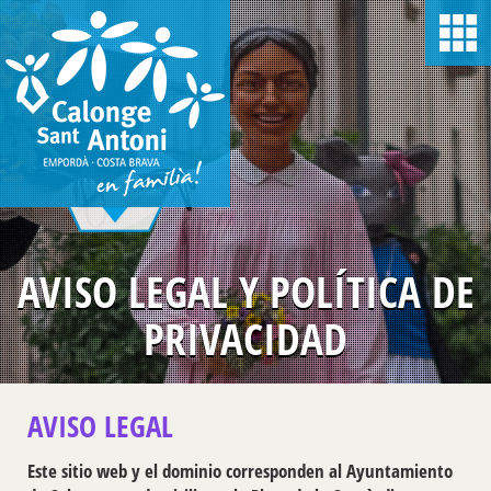
Pasar
al
contenido
principal
AVISO LEGAL Y POLÍTICA DE
PRIVACIDAD
AVISO LEGAL
Este sitio web y el dominio corresponden al Ayuntamiento